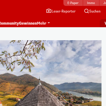
E-Paper
Immo
J
Leser-Reporter
Suchen
Community
Gewinnen
Mehr
i