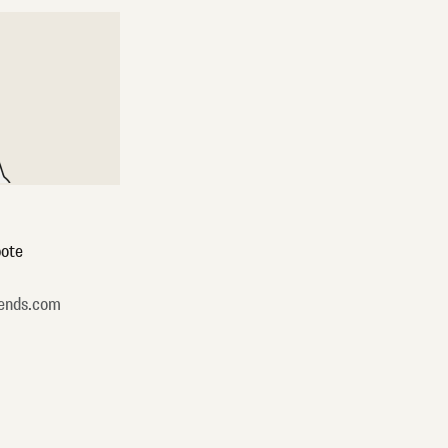
ote
ends.com