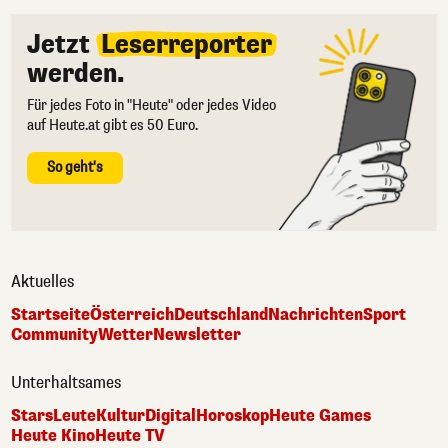
Jetzt
Leserreporter
werden.
Für jedes Foto in "Heute" oder jedes Video
auf Heute.at gibt es 50 Euro.
So geht's
Aktuelles
Startseite
Österreich
Deutschland
Nachrichten
Sport
Community
Wetter
Newsletter
Unterhaltsames
Stars
Leute
Kultur
Digital
Horoskop
Heute Games
Heute Kino
Heute TV