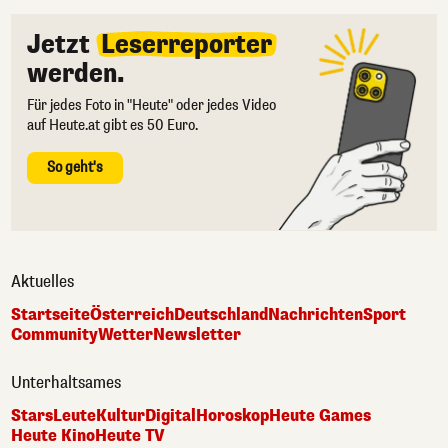
Jetzt
Leserreporter
werden.
Für jedes Foto in "Heute" oder jedes Video
auf Heute.at gibt es 50 Euro.
So geht's
Aktuelles
Startseite
Österreich
Deutschland
Nachrichten
Sport
Community
Wetter
Newsletter
Unterhaltsames
Stars
Leute
Kultur
Digital
Horoskop
Heute Games
Heute Kino
Heute TV