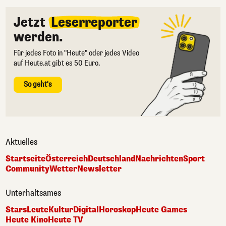
Jetzt
Leserreporter
werden.
Für jedes Foto in "Heute" oder jedes Video
auf Heute.at gibt es 50 Euro.
So geht's
Aktuelles
Startseite
Österreich
Deutschland
Nachrichten
Sport
Community
Wetter
Newsletter
Unterhaltsames
Stars
Leute
Kultur
Digital
Horoskop
Heute Games
Heute Kino
Heute TV