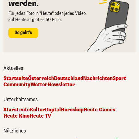
werden.
Für jedes Foto in "Heute" oder jedes Video
auf Heute.at gibt es 50 Euro.
So geht's
Aktuelles
Startseite
Österreich
Deutschland
Nachrichten
Sport
Community
Wetter
Newsletter
Unterhaltsames
Stars
Leute
Kultur
Digital
Horoskop
Heute Games
Heute Kino
Heute TV
Nützliches