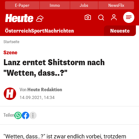
E-Paper
Immo
Jobs
NewsFlix
Arti
Österreich
Sport
Nachrichten
Neueste
Startseite
Szene
Lanz erntet Shitstorm nach
"Wetten, dass..?"
Von
Heute Redaktion
14.09.2021, 14:34
Teilen
"Wetten, dass..?" ist zwar endlich vorbei, trotzdem