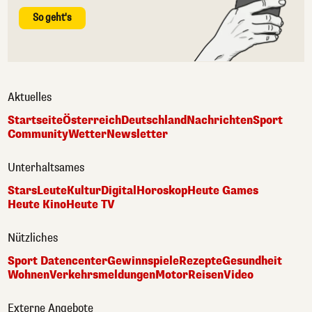
So geht's
Aktuelles
Startseite
Österreich
Deutschland
Nachrichten
Sport
Community
Wetter
Newsletter
Unterhaltsames
Stars
Leute
Kultur
Digital
Horoskop
Heute Games
Heute Kino
Heute TV
Nützliches
Sport Datencenter
Gewinnspiele
Rezepte
Gesundheit
Wohnen
Verkehrsmeldungen
Motor
Reisen
Video
Externe Angebote