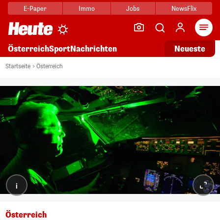
E-Paper
Immo
Jobs
NewsFlix
Arti
Österreich
Sport
Nachrichten
Neueste
Startseite
Österreich
i
Österreich