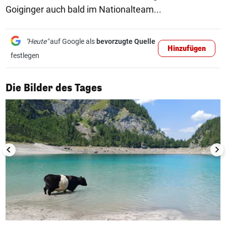
Goiginger auch bald im Nationalteam...
"Heute"
auf Google als
bevorzugte Quelle
Hinzufügen
festlegen
1/50
Die Bilder des Tages