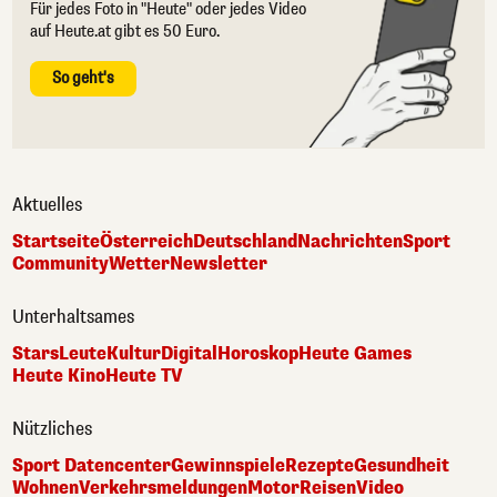
Für jedes Foto in "Heute" oder jedes Video
auf Heute.at gibt es 50 Euro.
So geht's
Aktuelles
Startseite
Österreich
Deutschland
Nachrichten
Sport
Community
Wetter
Newsletter
Unterhaltsames
Stars
Leute
Kultur
Digital
Horoskop
Heute Games
Heute Kino
Heute TV
Nützliches
Sport Datencenter
Gewinnspiele
Rezepte
Gesundheit
Wohnen
Verkehrsmeldungen
Motor
Reisen
Video