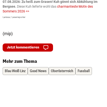
ch
07.08.2026: Zu heiß zum Grasen! Kuh gönnt sich Abkühlung im
0
Bergsee.
Diese Kuh lieferte wohl das
charmanteste Motiv des
S
Sommers 2026 >>
a
>
Larissa / Leserreporter
zV
(mip)
Jetzt kommentieren
Mehr zum Thema
Blau Weiß Linz
Good News
Oberösterreich
Fussball