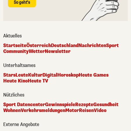
So geht's
Aktuelles
Startseite
Österreich
Deutschland
Nachrichten
Sport
Community
Wetter
Newsletter
Unterhaltsames
Stars
Leute
Kultur
Digital
Horoskop
Heute Games
Heute Kino
Heute TV
Nützliches
Sport Datencenter
Gewinnspiele
Rezepte
Gesundheit
Wohnen
Verkehrsmeldungen
Motor
Reisen
Video
Externe Angebote