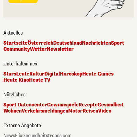
Aktuelles
Startseite
Österreich
Deutschland
Nachrichten
Sport
Community
Wetter
Newsletter
Unterhaltsames
Stars
Leute
Kultur
Digital
Horoskop
Heute Games
Heute Kino
Heute TV
Nützliches
Sport Datencenter
Gewinnspiele
Rezepte
Gesundheit
Wohnen
Verkehrsmeldungen
Motor
Reisen
Video
Externe Angebote
NewsFlix
Gesundheitstrends.com