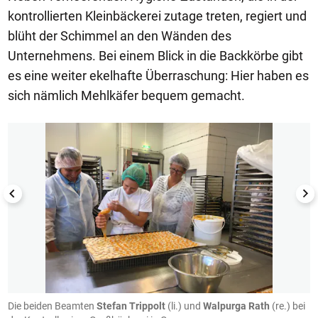
kontrollierten Kleinbäckerei zutage treten, regiert und
blüht der Schimmel an den Wänden des
Unternehmens. Bei einem Blick in die Backkörbe gibt
es eine weiter ekelhafte Überraschung: Hier haben es
sich nämlich Mehlkäfer bequem gemacht.
1/8
as
Die beiden Beamten
Stefan Trippolt
(li.) und
Walpurga Rath
(re.) bei
D