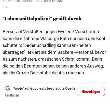
der Kontrolle einer Großbäckerei in Graz.
h
ATV
A
"Lebensmittelpolizei" greift durch
Bei so viel Verstößen gegen Hygiene-Vorschriften
kann die erfahrene Walpurga Rath nur noch den Kopf
schütteln: "Jeder Schädling kann Krankheiten
übertragen", erklärt sie dem Bäckerei-Personal, bevor
es zum nächsten, drastischen Schritt kommt. Denn
die beiden Beamten sehen keinen anderen Ausweg,
als die Grazer Backstube dicht zu machen.
"Heute"
auf Google als
bevorzugte Quelle
Hinzufügen
festlegen