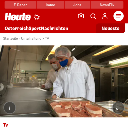
E-Paper
Immo
Jobs
NewsFlix
Arti
Österreich
Sport
Nachrichten
Neueste
Startseite
Unterhaltung
TV
i
Tv