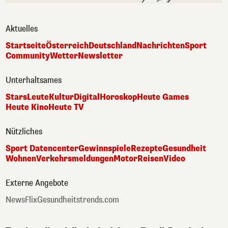
Aktuelles
Startseite
Österreich
Deutschland
Nachrichten
Sport
Community
Wetter
Newsletter
Unterhaltsames
Stars
Leute
Kultur
Digital
Horoskop
Heute Games
Heute Kino
Heute TV
Nützliches
Sport Datencenter
Gewinnspiele
Rezepte
Gesundheit
Wohnen
Verkehrsmeldungen
Motor
Reisen
Video
Externe Angebote
NewsFlix
Gesundheitstrends.com