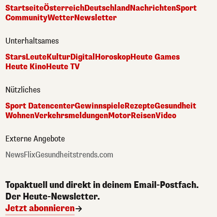
Startseite
Österreich
Deutschland
Nachrichten
Sport
Community
Wetter
Newsletter
Unterhaltsames
Stars
Leute
Kultur
Digital
Horoskop
Heute Games
Heute Kino
Heute TV
Nützliches
Sport Datencenter
Gewinnspiele
Rezepte
Gesundheit
Wohnen
Verkehrsmeldungen
Motor
Reisen
Video
Externe Angebote
NewsFlix
Gesundheitstrends.com
Topaktuell und direkt in deinem Email-Postfach.
Der Heute-Newsletter.
Jetzt abonnieren