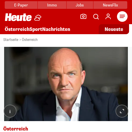
E-Paper
Immo
Jobs
NewsFlix
Arti
Österreich
Sport
Nachrichten
Neueste
Startseite
Österreich
i
Österreich