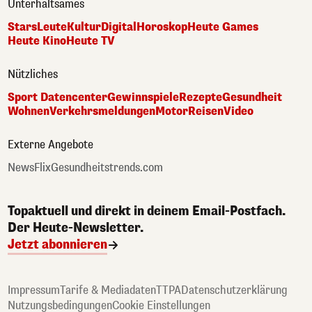
Unterhaltsames
Stars
Leute
Kultur
Digital
Horoskop
Heute Games
Heute Kino
Heute TV
Nützliches
Sport Datencenter
Gewinnspiele
Rezepte
Gesundheit
Wohnen
Verkehrsmeldungen
Motor
Reisen
Video
Externe Angebote
NewsFlix
Gesundheitstrends.com
Topaktuell und direkt in deinem Email-Postfach.
Der Heute-Newsletter.
Jetzt abonnieren
Impressum
Tarife & Mediadaten
TTPA
Datenschutzerklärung
Nutzungsbedingungen
Cookie Einstellungen