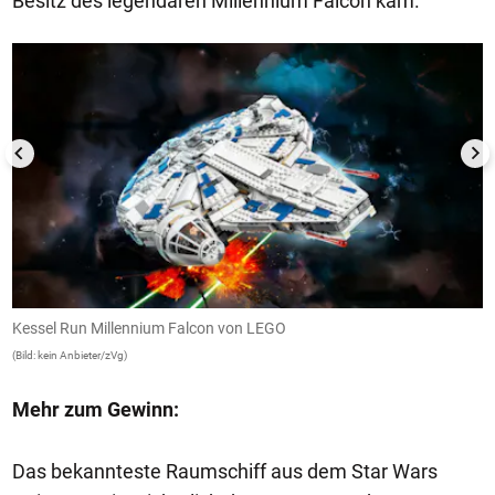
Besitz des legendären Millennium Falcon kam.
1/2
Kessel Run Millennium Falcon von LEGO
K
(Bild: kein Anbieter/zVg)
(B
Mehr zum Gewinn:
Das bekannteste Raumschiff aus dem Star Wars