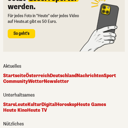
werden.
Für jedes Foto in "Heute" oder jedes Video
auf Heute.at gibt es 50 Euro.
So geht's
Aktuelles
Startseite
Österreich
Deutschland
Nachrichten
Sport
Community
Wetter
Newsletter
Unterhaltsames
Stars
Leute
Kultur
Digital
Horoskop
Heute Games
Heute Kino
Heute TV
Nützliches