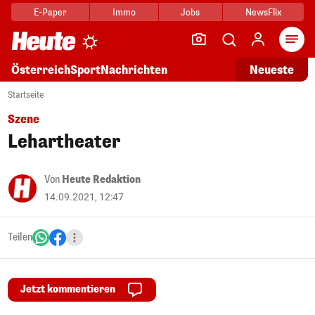
E-Paper
Immo
Jobs
NewsFlix
Arti
Österreich
Sport
Nachrichten
Neueste
Startseite
Szene
Lehartheater
Von
Heute Redaktion
14.09.2021, 12:47
Teilen
Jetzt kommentieren