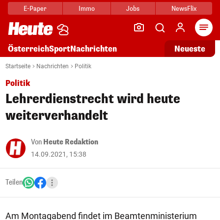
E-Paper
Immo
Jobs
NewsFlix
Arti
Österreich
Sport
Nachrichten
Neueste
Startseite
Nachrichten
Politik
Politik
Lehrerdienstrecht wird heute
weiterverhandelt
Von
Heute Redaktion
14.09.2021, 15:38
Teilen
Am Montagabend findet im Beamtenministerium