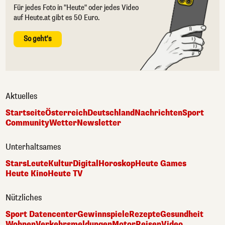
Für jedes Foto in "Heute" oder jedes Video
auf Heute.at gibt es 50 Euro.
So geht's
Aktuelles
Startseite
Österreich
Deutschland
Nachrichten
Sport
Community
Wetter
Newsletter
Unterhaltsames
Stars
Leute
Kultur
Digital
Horoskop
Heute Games
Heute Kino
Heute TV
Nützliches
Sport Datencenter
Gewinnspiele
Rezepte
Gesundheit
Wohnen
Verkehrsmeldungen
Motor
Reisen
Video