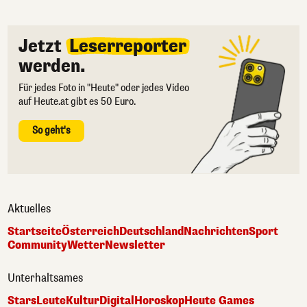
Jetzt
Leserreporter
werden.
Für jedes Foto in "Heute" oder jedes Video
auf Heute.at gibt es 50 Euro.
So geht's
Aktuelles
Startseite
Österreich
Deutschland
Nachrichten
Sport
Community
Wetter
Newsletter
Unterhaltsames
Stars
Leute
Kultur
Digital
Horoskop
Heute Games