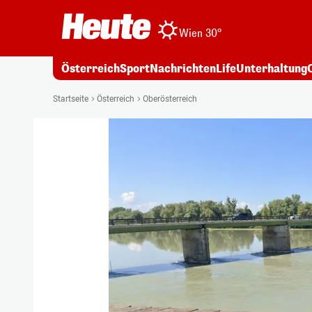
Wien 30°
Österreich
Sport
Nachrichten
Life
Unterhaltung
Startseite
Österreich
Oberösterreich