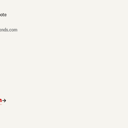
ote
ends.com
n