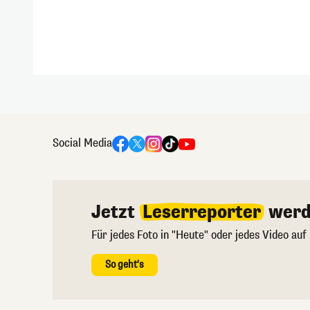
Social Media
Jetzt
Leserreporter
werd
Für jedes Foto in "Heute" oder jedes Video auf
So geht's