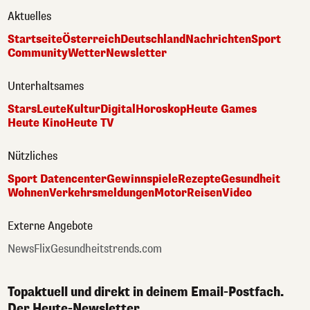
Aktuelles
Startseite
Österreich
Deutschland
Nachrichten
Sport
Community
Wetter
Newsletter
Unterhaltsames
Stars
Leute
Kultur
Digital
Horoskop
Heute Games
Heute Kino
Heute TV
Nützliches
Sport Datencenter
Gewinnspiele
Rezepte
Gesundheit
Wohnen
Verkehrsmeldungen
Motor
Reisen
Video
Externe Angebote
NewsFlix
Gesundheitstrends.com
Topaktuell und direkt in deinem Email-Postfach.
Der Heute-Newsletter.