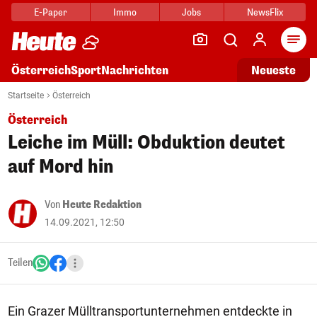
E-Paper
Immo
Jobs
NewsFlix
Arti
Österreich
Sport
Nachrichten
Neueste
Startseite
Österreich
Österreich
Leiche im Müll: Obduktion deutet
auf Mord hin
Von
Heute Redaktion
14.09.2021, 12:50
Teilen
Ein Grazer Mülltransportunternehmen entdeckte in