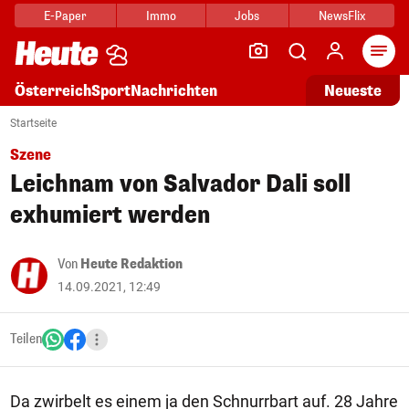
E-Paper
Immo
Jobs
NewsFlix
Arti
Österreich
Sport
Nachrichten
Neueste
Startseite
Szene
Leichnam von Salvador Dali soll
exhumiert werden
Von
Heute Redaktion
14.09.2021, 12:49
Teilen
Da zwirbelt es einem ja den Schnurrbart auf. 28 Jahre