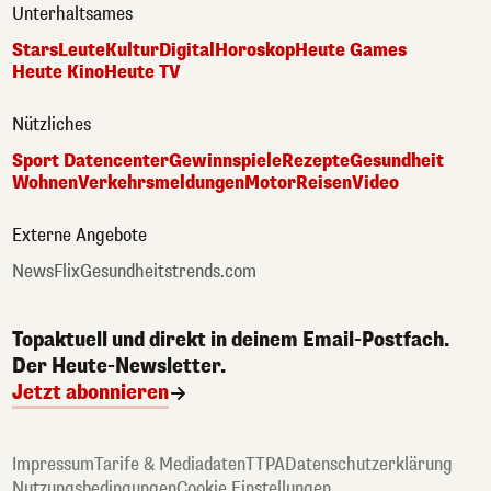
Unterhaltsames
Stars
Leute
Kultur
Digital
Horoskop
Heute Games
Heute Kino
Heute TV
Nützliches
Sport Datencenter
Gewinnspiele
Rezepte
Gesundheit
Wohnen
Verkehrsmeldungen
Motor
Reisen
Video
Externe Angebote
NewsFlix
Gesundheitstrends.com
Topaktuell und direkt in deinem Email-Postfach.
Der Heute-Newsletter.
Jetzt abonnieren
Impressum
Tarife & Mediadaten
TTPA
Datenschutzerklärung
Nutzungsbedingungen
Cookie Einstellungen