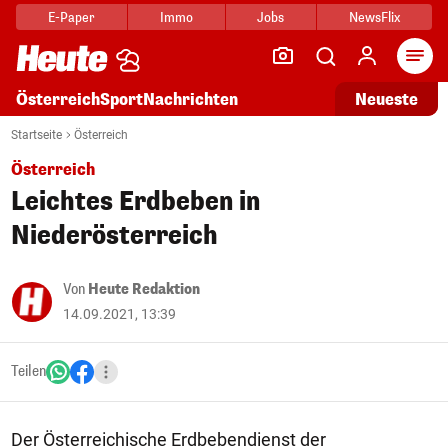
E-Paper
Immo
Jobs
NewsFlix
Arti
Österreich
Sport
Nachrichten
Neueste
Startseite
Österreich
Österreich
Leichtes Erdbeben in
Niederösterreich
Von
Heute Redaktion
14.09.2021, 13:39
Teilen
Der Österreichische Erdbebendienst der