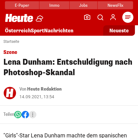
E-Paper
Immo
Jobs
NewsFlix
Arti
Österreich
Sport
Nachrichten
Neueste
Startseite
Szene
Lena Dunham: Entschuldigung nach
Photoshop-Skandal
Von
Heute Redaktion
14.09.2021, 13:54
Teilen
"Girls"-Star Lena Dunham machte dem spanischen