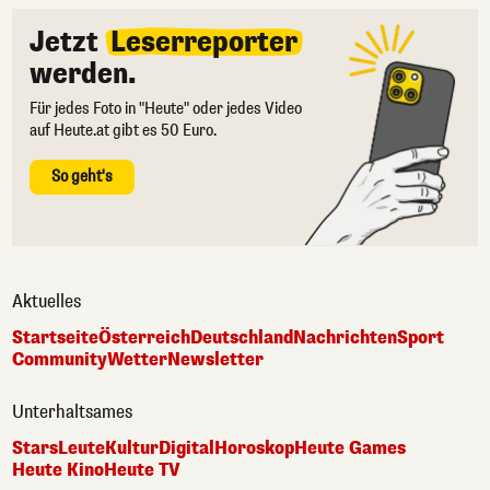
Jetzt
Leserreporter
werden.
Für jedes Foto in "Heute" oder jedes Video
auf Heute.at gibt es 50 Euro.
So geht's
Aktuelles
Startseite
Österreich
Deutschland
Nachrichten
Sport
Community
Wetter
Newsletter
Unterhaltsames
Stars
Leute
Kultur
Digital
Horoskop
Heute Games
Heute Kino
Heute TV