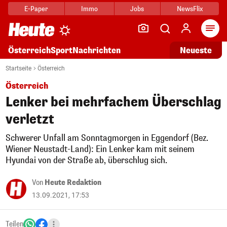
E-Paper
Immo
Jobs
NewsFlix
Arti
Österreich
Sport
Nachrichten
Neueste
Startseite
Österreich
Österreich
Lenker bei mehrfachem Überschlag
verletzt
Schwerer Unfall am Sonntagmorgen in Eggendorf (Bez.
Wiener Neustadt-Land): Ein Lenker kam mit seinem
Hyundai von der Straße ab, überschlug sich.
Von
Heute Redaktion
13.09.2021, 17:53
Teilen