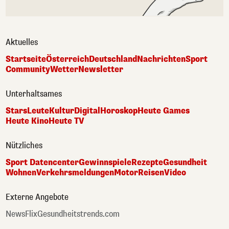
Aktuelles
Startseite
Österreich
Deutschland
Nachrichten
Sport
Community
Wetter
Newsletter
Unterhaltsames
Stars
Leute
Kultur
Digital
Horoskop
Heute Games
Heute Kino
Heute TV
Nützliches
Sport Datencenter
Gewinnspiele
Rezepte
Gesundheit
Wohnen
Verkehrsmeldungen
Motor
Reisen
Video
Externe Angebote
NewsFlix
Gesundheitstrends.com