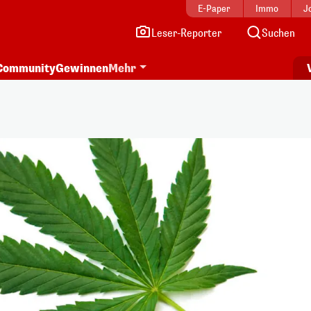
E-Paper
Immo
J
Leser-Reporter
Suchen
Community
Gewinnen
Mehr