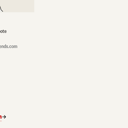
ote
ends.com
n