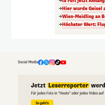
IS ruft jetzt Anhän
Hier wurde Geisel 
Wien-Meidling an Bo
Höchster Wert: Flu
Social Media
Jetzt
Leserreporter
werd
Für jedes Foto in "Heute" oder jedes Video auf
So geht's