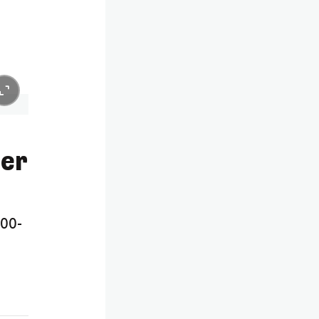
0er
100-