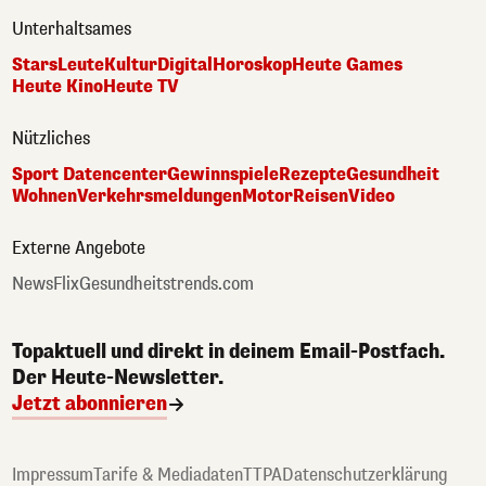
Unterhaltsames
Stars
Leute
Kultur
Digital
Horoskop
Heute Games
Heute Kino
Heute TV
Nützliches
Sport Datencenter
Gewinnspiele
Rezepte
Gesundheit
Wohnen
Verkehrsmeldungen
Motor
Reisen
Video
Externe Angebote
NewsFlix
Gesundheitstrends.com
Topaktuell und direkt in deinem Email-Postfach.
Der Heute-Newsletter.
Jetzt abonnieren
Impressum
Tarife & Mediadaten
TTPA
Datenschutzerklärung