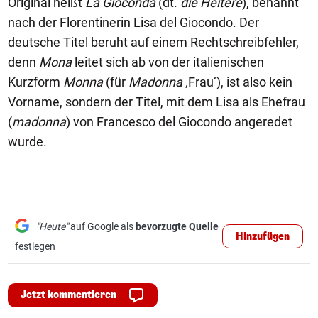
Original heißt
La Gioconda
(dt.
die Heitere
), benannt
nach der Florentinerin Lisa del Giocondo. Der
deutsche Titel beruht auf einem Rechtschreibfehler,
denn
Mona
leitet sich ab von der italienischen
Kurzform
Monna
(für
Madonna
‚Frau‘), ist also kein
Vorname, sondern der Titel, mit dem Lisa als Ehefrau
(
madonna
) von Francesco del Giocondo angeredet
wurde.
"Heute"
auf Google als
bevorzugte Quelle
Hinzufügen
festlegen
Jetzt kommentieren