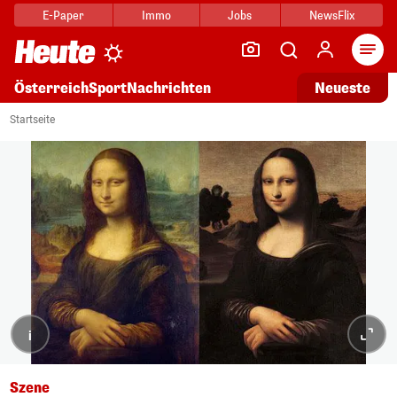
E-Paper
Immo
Jobs
NewsFlix
Arti
Österreich
Sport
Nachrichten
Neueste
Startseite
i
Szene