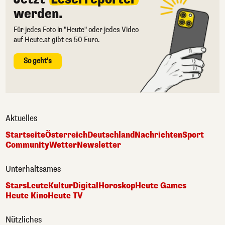
werden.
Für jedes Foto in "Heute" oder jedes Video
auf Heute.at gibt es 50 Euro.
So geht's
Aktuelles
Startseite
Österreich
Deutschland
Nachrichten
Sport
Community
Wetter
Newsletter
Unterhaltsames
Stars
Leute
Kultur
Digital
Horoskop
Heute Games
Heute Kino
Heute TV
Nützliches