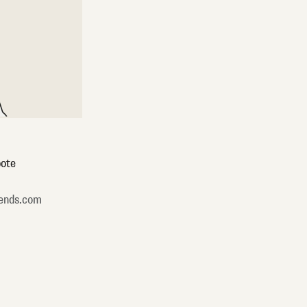
ote
ends.com