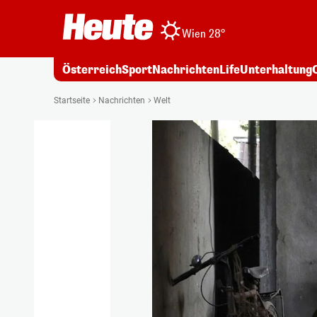
Wien 28°
Österreich
Sport
Nachrichten
Life
Unterhaltung
Startseite
Nachrichten
Welt