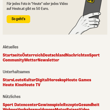
Für jedes Foto in "Heute" oder jedes Video
auf Heute.at gibt es 50 Euro.
So geht's
Aktuelles
Startseite
Österreich
Deutschland
Nachrichten
Sport
Community
Wetter
Newsletter
Unterhaltsames
Stars
Leute
Kultur
Digital
Horoskop
Heute Games
Heute Kino
Heute TV
Nützliches
Sport Datencenter
Gewinnspiele
Rezepte
Gesundheit
Wohnen
Verkehrsmeldungen
Motor
Reisen
Video