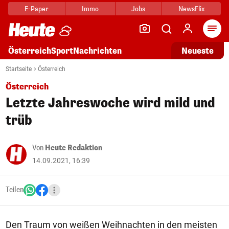
E-Paper
Immo
Jobs
NewsFlix
Arti
Österreich
Sport
Nachrichten
Neueste
Startseite
Österreich
Österreich
Letzte Jahreswoche wird mild und
trüb
Von
Heute Redaktion
14.09.2021, 16:39
Teilen
Den Traum von weißen Weihnachten in den meisten