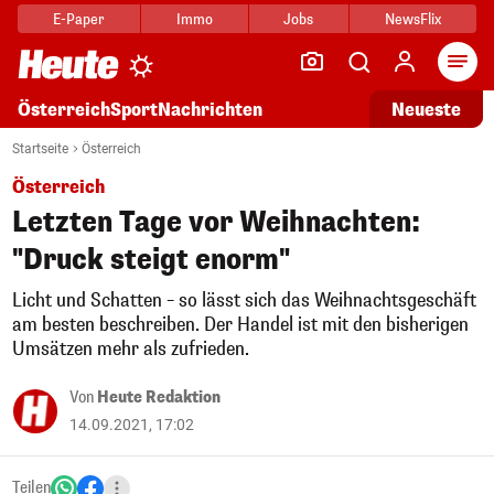
E-Paper
Immo
Jobs
NewsFlix
Arti
Österreich
Sport
Nachrichten
Neueste
Startseite
Österreich
Österreich
Letzten Tage vor Weihnachten:
"Druck steigt enorm"
Licht und Schatten – so lässt sich das Weihnachtsgeschäft
am besten beschreiben. Der Handel ist mit den bisherigen
Umsätzen mehr als zufrieden.
Von
Heute Redaktion
14.09.2021, 17:02
Teilen