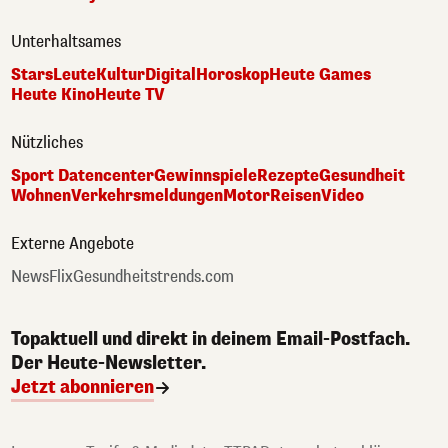
Unterhaltsames
Stars
Leute
Kultur
Digital
Horoskop
Heute Games
Heute Kino
Heute TV
Nützliches
Sport Datencenter
Gewinnspiele
Rezepte
Gesundheit
Wohnen
Verkehrsmeldungen
Motor
Reisen
Video
Externe Angebote
NewsFlix
Gesundheitstrends.com
Topaktuell und direkt in deinem Email-Postfach.
Der Heute-Newsletter.
Jetzt abonnieren