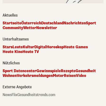
Aktuelles
Startseite
Österreich
Deutschland
Nachrichten
Sport
Community
Wetter
Newsletter
Unterhaltsames
Stars
Leute
Kultur
Digital
Horoskop
Heute Games
Heute Kino
Heute TV
Nützliches
Sport Datencenter
Gewinnspiele
Rezepte
Gesundheit
Wohnen
Verkehrsmeldungen
Motor
Reisen
Video
Externe Angebote
NewsFlix
Gesundheitstrends.com