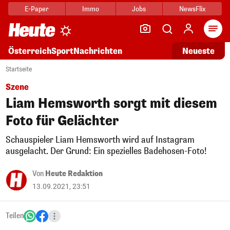
E-Paper
Immo
Jobs
NewsFlix
Arti
Österreich
Sport
Nachrichten
Neueste
Startseite
Szene
Liam Hemsworth sorgt mit diesem
Foto für Gelächter
Schauspieler Liam Hemsworth wird auf Instagram
ausgelacht. Der Grund: Ein spezielles Badehosen-Foto!
Von
Heute Redaktion
13.09.2021, 23:51
Teilen