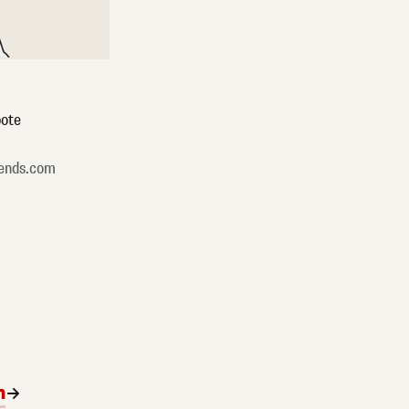
ote
ends.com
n