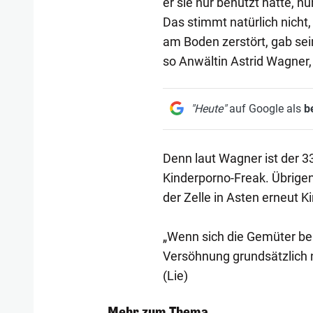
er sie nur benutzt hätte, n
Das stimmt natürlich nicht
am Boden zerstört, gab sein
so Anwältin Astrid Wagner, d
"Heute"
auf Google als
b
Denn laut Wagner ist der 33
Kinderporno-Freak. Übrige
der Zelle in Asten erneut 
„Wenn sich die Gemüter beru
Versöhnung grundsätzlich n
(Lie)
Mehr zum Thema