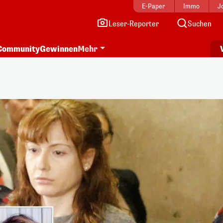
E-Paper
Immo
J
Leser-Reporter
Suchen
Community
Gewinnen
Mehr