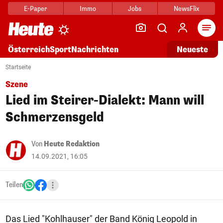
E-Paper
Immo
Jobs
NewsFlix
Arti
Österreich
Sport
Nachrichten
Neueste
Startseite
Szene
Lied im Steirer-Dialekt: Mann will
Schmerzensgeld
Von
Heute Redaktion
14.09.2021, 16:05
Teilen
Das Lied "Kohlhauser" der Band König Leopold in