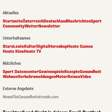
Aktuelles
Startseite
Österreich
Deutschland
Nachrichten
Sport
Community
Wetter
Newsletter
Unterhaltsames
Stars
Leute
Kultur
Digital
Horoskop
Heute Games
Heute Kino
Heute TV
Nützliches
Sport Datencenter
Gewinnspiele
Rezepte
Gesundheit
Wohnen
Verkehrsmeldungen
Motor
Reisen
Video
Externe Angebote
NewsFlix
Gesundheitstrends.com