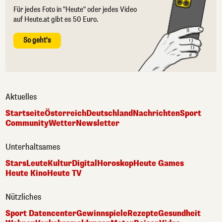
Für jedes Foto in "Heute" oder jedes Video
auf Heute.at gibt es 50 Euro.
So geht's
Aktuelles
Startseite
Österreich
Deutschland
Nachrichten
Sport
Community
Wetter
Newsletter
Unterhaltsames
Stars
Leute
Kultur
Digital
Horoskop
Heute Games
Heute Kino
Heute TV
Nützliches
Sport Datencenter
Gewinnspiele
Rezepte
Gesundheit