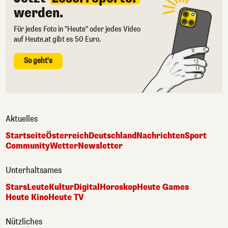
werden.
Für jedes Foto in "Heute" oder jedes Video
auf Heute.at gibt es 50 Euro.
So geht's
Aktuelles
Startseite
Österreich
Deutschland
Nachrichten
Sport
Community
Wetter
Newsletter
Unterhaltsames
Stars
Leute
Kultur
Digital
Horoskop
Heute Games
Heute Kino
Heute TV
Nützliches