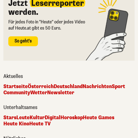
Jetzt
Leserreporter
werden.
Für jedes Foto in "Heute" oder jedes Video
auf Heute.at gibt es 50 Euro.
So geht's
Aktuelles
Startseite
Österreich
Deutschland
Nachrichten
Sport
Community
Wetter
Newsletter
Unterhaltsames
Stars
Leute
Kultur
Digital
Horoskop
Heute Games
Heute Kino
Heute TV