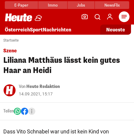
E-Paper
Immo
Jobs
NewsFlix
Arti
Österreich
Sport
Nachrichten
Neueste
Startseite
Szene
Liliana Matthäus lässt kein gutes
Haar an Heidi
Von
Heute Redaktion
14.09.2021, 15:17
Teilen
Dass Vito Schnabel war und ist kein Kind von