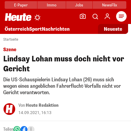
E-Paper
Immo
Jobs
NewsFlix
Arti
Österreich
Sport
Nachrichten
Neueste
Startseite
Szene
Lindsay Lohan muss doch nicht vor
Gericht
Die US-Schauspielerin Lindsay Lohan (26) muss sich
wegen eines angeblichen Fahrerflucht-Vorfalls nicht vor
Gericht verantworten.
Von
Heute Redaktion
14.09.2021, 16:13
Teilen