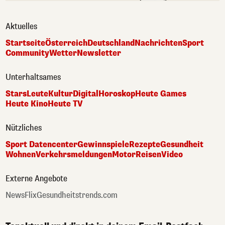
Aktuelles
Startseite
Österreich
Deutschland
Nachrichten
Sport
Community
Wetter
Newsletter
Unterhaltsames
Stars
Leute
Kultur
Digital
Horoskop
Heute Games
Heute Kino
Heute TV
Nützliches
Sport Datencenter
Gewinnspiele
Rezepte
Gesundheit
Wohnen
Verkehrsmeldungen
Motor
Reisen
Video
Externe Angebote
NewsFlix
Gesundheitstrends.com