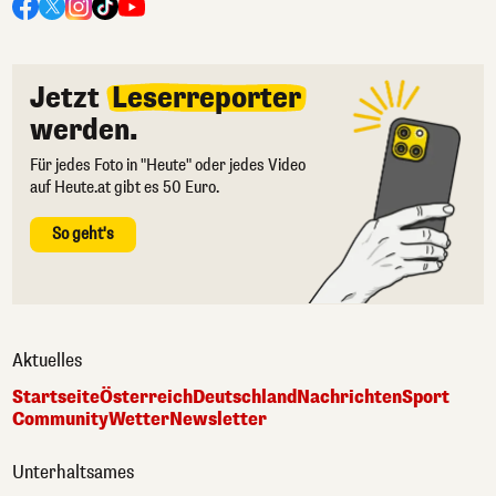
Jetzt
Leserreporter
werden.
Für jedes Foto in "Heute" oder jedes Video
auf Heute.at gibt es 50 Euro.
So geht's
Aktuelles
Startseite
Österreich
Deutschland
Nachrichten
Sport
Community
Wetter
Newsletter
Unterhaltsames