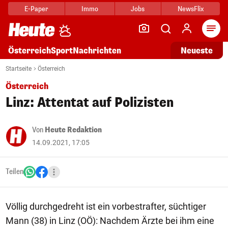
E-Paper
Immo
Jobs
NewsFlix
Arti
Österreich
Sport
Nachrichten
Neueste
Startseite
Österreich
Österreich
Linz: Attentat auf Polizisten
Von
Heute Redaktion
14.09.2021, 17:05
Teilen
Völlig durchgedreht ist ein vorbestrafter, süchtiger
Mann (38) in Linz (OÖ): Nachdem Ärzte bei ihm eine