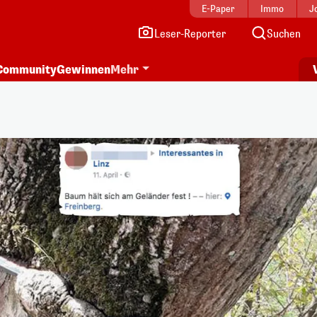
E-Paper
Immo
J
Leser-Reporter
Suchen
Community
Gewinnen
Mehr