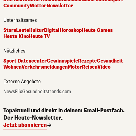
Community
Wetter
Newsletter
Unterhaltsames
Stars
Leute
Kultur
Digital
Horoskop
Heute Games
Heute Kino
Heute TV
Nützliches
Sport Datencenter
Gewinnspiele
Rezepte
Gesundheit
Wohnen
Verkehrsmeldungen
Motor
Reisen
Video
Externe Angebote
NewsFlix
Gesundheitstrends.com
Topaktuell und direkt in deinem Email-Postfach.
Der Heute-Newsletter.
Jetzt abonnieren