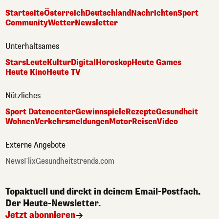
Startseite
Österreich
Deutschland
Nachrichten
Sport
Community
Wetter
Newsletter
Unterhaltsames
Stars
Leute
Kultur
Digital
Horoskop
Heute Games
Heute Kino
Heute TV
Nützliches
Sport Datencenter
Gewinnspiele
Rezepte
Gesundheit
Wohnen
Verkehrsmeldungen
Motor
Reisen
Video
Externe Angebote
NewsFlix
Gesundheitstrends.com
Topaktuell und direkt in deinem Email-Postfach.
Der Heute-Newsletter.
Jetzt abonnieren