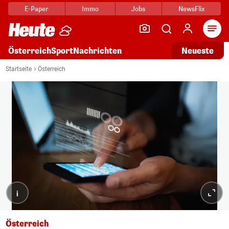
E-Paper
Immo
Jobs
NewsFlix
Arti
Österreich
Sport
Nachrichten
Neueste
Startseite
Österreich
i
Österreich