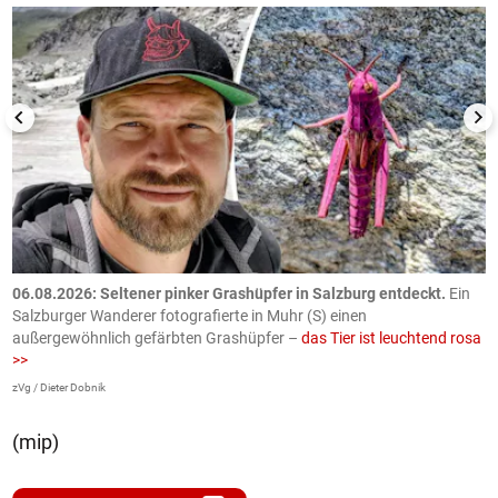
06.08.2026: Seltener pinker Grashüpfer in Salzburg entdeckt.
Ein
0
Salzburger Wanderer fotografierte in Muhr (S) einen
S
außergewöhnlich gefärbten Grashüpfer –
das Tier ist leuchtend rosa
U
>>
AP
zVg / Dieter Dobnik
(mip)