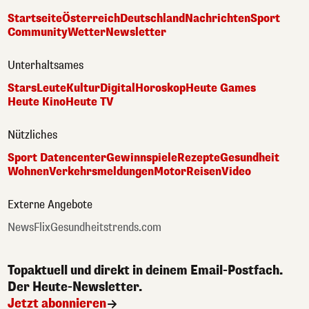
Startseite
Österreich
Deutschland
Nachrichten
Sport
Community
Wetter
Newsletter
Unterhaltsames
Stars
Leute
Kultur
Digital
Horoskop
Heute Games
Heute Kino
Heute TV
Nützliches
Sport Datencenter
Gewinnspiele
Rezepte
Gesundheit
Wohnen
Verkehrsmeldungen
Motor
Reisen
Video
Externe Angebote
NewsFlix
Gesundheitstrends.com
Topaktuell und direkt in deinem Email-Postfach.
Der Heute-Newsletter.
Jetzt abonnieren