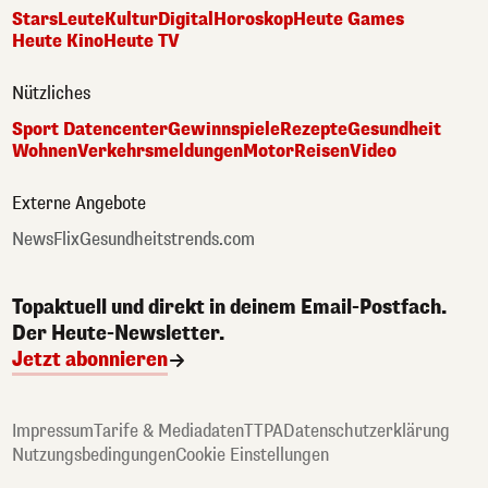
Stars
Leute
Kultur
Digital
Horoskop
Heute Games
Heute Kino
Heute TV
Nützliches
Sport Datencenter
Gewinnspiele
Rezepte
Gesundheit
Wohnen
Verkehrsmeldungen
Motor
Reisen
Video
Externe Angebote
NewsFlix
Gesundheitstrends.com
Topaktuell und direkt in deinem Email-Postfach.
Der Heute-Newsletter.
Jetzt abonnieren
Impressum
Tarife & Mediadaten
TTPA
Datenschutzerklärung
Nutzungsbedingungen
Cookie Einstellungen