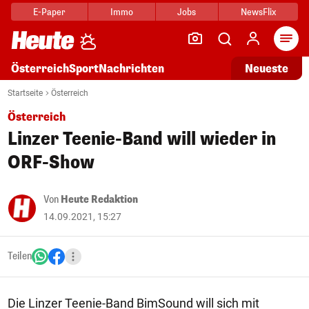
E-Paper
Immo
Jobs
NewsFlix
Arti
Österreich
Sport
Nachrichten
Neueste
Startseite
Österreich
Österreich
Linzer Teenie-Band will wieder in
ORF-Show
Von
Heute Redaktion
14.09.2021, 15:27
Teilen
Die Linzer Teenie-Band BimSound will sich mit