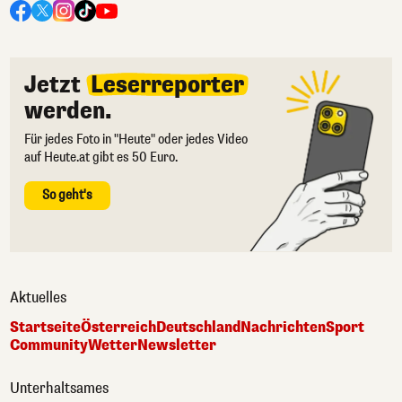
Jetzt
Leserreporter
werden.
Für jedes Foto in "Heute" oder jedes Video
auf Heute.at gibt es 50 Euro.
So geht's
Aktuelles
Startseite
Österreich
Deutschland
Nachrichten
Sport
Community
Wetter
Newsletter
Unterhaltsames