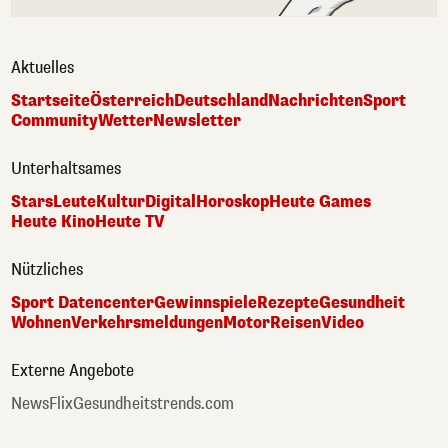
Aktuelles
Startseite
Österreich
Deutschland
Nachrichten
Sport
Community
Wetter
Newsletter
Unterhaltsames
Stars
Leute
Kultur
Digital
Horoskop
Heute Games
Heute Kino
Heute TV
Nützliches
Sport Datencenter
Gewinnspiele
Rezepte
Gesundheit
Wohnen
Verkehrsmeldungen
Motor
Reisen
Video
Externe Angebote
NewsFlix
Gesundheitstrends.com