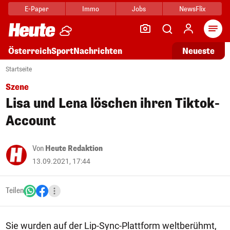
E-Paper
Immo
Jobs
NewsFlix
Arti
Österreich
Sport
Nachrichten
Neueste
Startseite
Szene
Lisa und Lena löschen ihren Tiktok-
Account
Von
Heute Redaktion
13.09.2021, 17:44
Teilen
Sie wurden auf der Lip-Sync-Plattform weltberühmt,