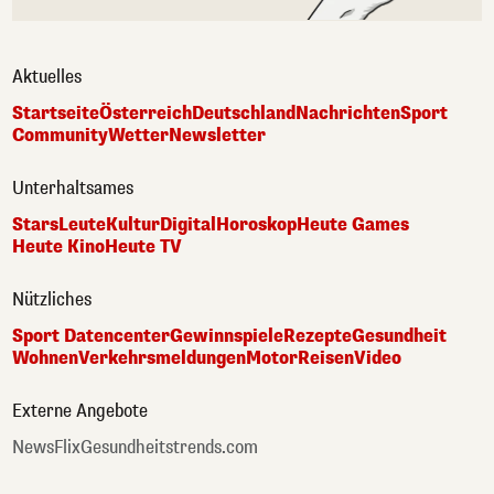
Aktuelles
Startseite
Österreich
Deutschland
Nachrichten
Sport
Community
Wetter
Newsletter
Unterhaltsames
Stars
Leute
Kultur
Digital
Horoskop
Heute Games
Heute Kino
Heute TV
Nützliches
Sport Datencenter
Gewinnspiele
Rezepte
Gesundheit
Wohnen
Verkehrsmeldungen
Motor
Reisen
Video
Externe Angebote
NewsFlix
Gesundheitstrends.com