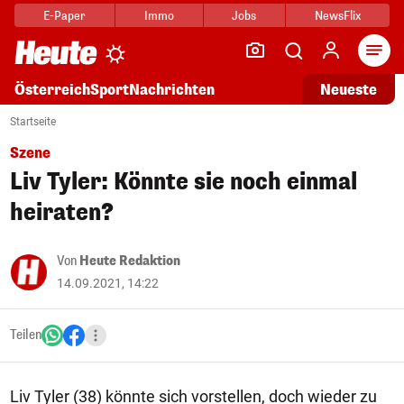
E-Paper
Immo
Jobs
NewsFlix
Arti
Österreich
Sport
Nachrichten
Neueste
Startseite
Szene
Liv Tyler: Könnte sie noch einmal
heiraten?
Von
Heute Redaktion
14.09.2021, 14:22
Teilen
Liv Tyler (38) könnte sich vorstellen, doch wieder zu