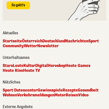
So geht's
Aktuelles
Startseite
Österreich
Deutschland
Nachrichten
Sport
Community
Wetter
Newsletter
Unterhaltsames
Stars
Leute
Kultur
Digital
Horoskop
Heute Games
Heute Kino
Heute TV
Nützliches
Sport Datencenter
Gewinnspiele
Rezepte
Gesundheit
Wohnen
Verkehrsmeldungen
Motor
Reisen
Video
Externe Angebote