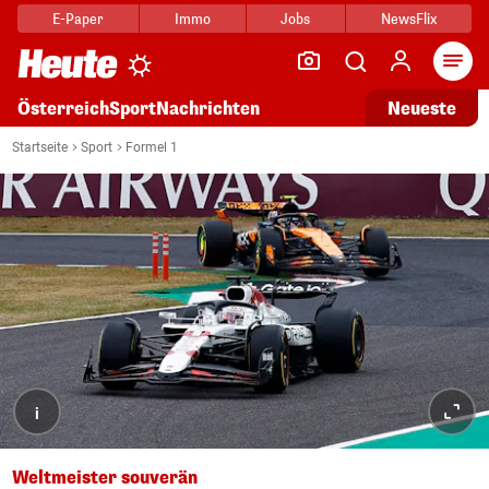
E-Paper
Immo
Jobs
NewsFlix
Arti
Österreich
Sport
Nachrichten
Neueste
Startseite
Sport
Formel 1
i
Weltmeister souverän