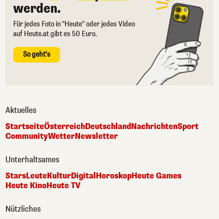
werden.
Für jedes Foto in "Heute" oder jedes Video
auf Heute.at gibt es 50 Euro.
So geht's
Aktuelles
Startseite
Österreich
Deutschland
Nachrichten
Sport
Community
Wetter
Newsletter
Unterhaltsames
Stars
Leute
Kultur
Digital
Horoskop
Heute Games
Heute Kino
Heute TV
Nützliches