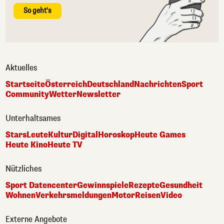
So geht's
Aktuelles
Startseite
Österreich
Deutschland
Nachrichten
Sport
Community
Wetter
Newsletter
Unterhaltsames
Stars
Leute
Kultur
Digital
Horoskop
Heute Games
Heute Kino
Heute TV
Nützliches
Sport Datencenter
Gewinnspiele
Rezepte
Gesundheit
Wohnen
Verkehrsmeldungen
Motor
Reisen
Video
Externe Angebote