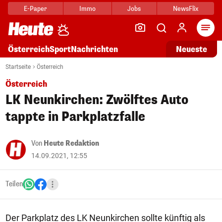
E-Paper
Immo
Jobs
NewsFlix
Arti
Österreich
Sport
Nachrichten
Neueste
Startseite
Österreich
Österreich
LK Neunkirchen: Zwölftes Auto
tappte in Parkplatzfalle
Von
Heute Redaktion
14.09.2021, 12:55
Teilen
Der Parkplatz des LK Neunkirchen sollte künftig als