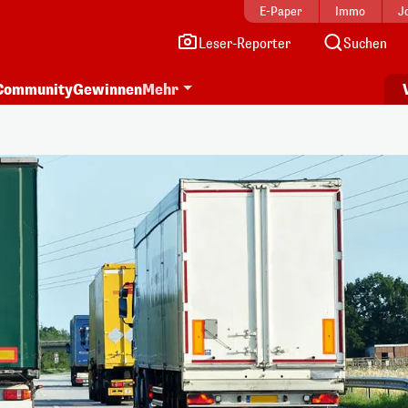
E-Paper
Immo
J
Leser-Reporter
Suchen
Community
Gewinnen
Mehr