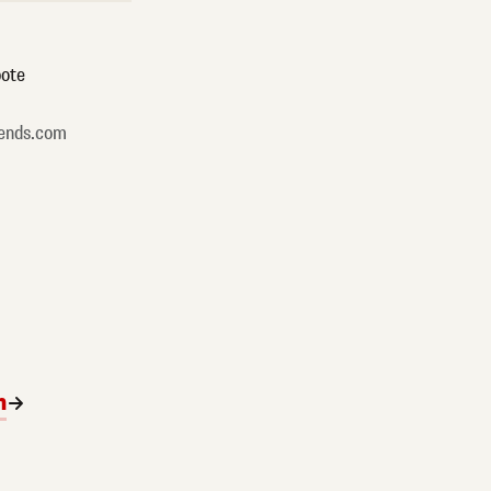
ote
ends.com
n