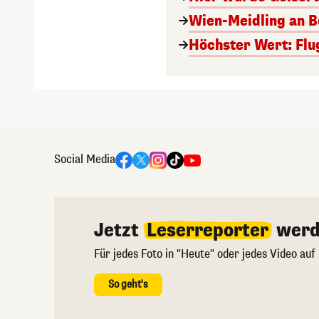
Wien-Meidling an Bo
Höchster Wert: Flu
Social Media
Jetzt
Leserreporter
werd
Für jedes Foto in "Heute" oder jedes Video auf
So geht's