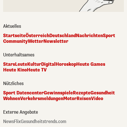
Aktuelles
Startseite
Österreich
Deutschland
Nachrichten
Sport
Community
Wetter
Newsletter
Unterhaltsames
Stars
Leute
Kultur
Digital
Horoskop
Heute Games
Heute Kino
Heute TV
Nützliches
Sport Datencenter
Gewinnspiele
Rezepte
Gesundheit
Wohnen
Verkehrsmeldungen
Motor
Reisen
Video
Externe Angebote
NewsFlix
Gesundheitstrends.com