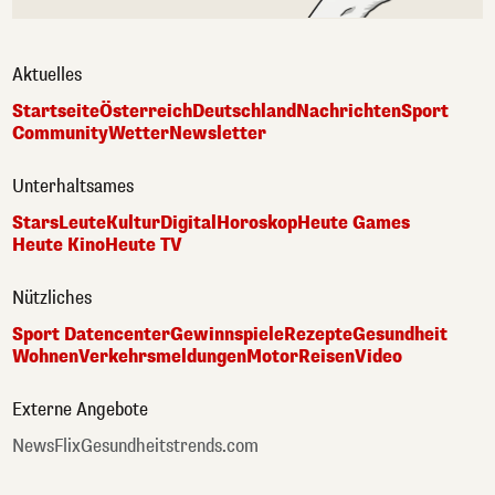
Aktuelles
Startseite
Österreich
Deutschland
Nachrichten
Sport
Community
Wetter
Newsletter
Unterhaltsames
Stars
Leute
Kultur
Digital
Horoskop
Heute Games
Heute Kino
Heute TV
Nützliches
Sport Datencenter
Gewinnspiele
Rezepte
Gesundheit
Wohnen
Verkehrsmeldungen
Motor
Reisen
Video
Externe Angebote
NewsFlix
Gesundheitstrends.com