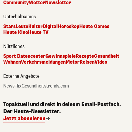
Community
Wetter
Newsletter
Unterhaltsames
Stars
Leute
Kultur
Digital
Horoskop
Heute Games
Heute Kino
Heute TV
Nützliches
Sport Datencenter
Gewinnspiele
Rezepte
Gesundheit
Wohnen
Verkehrsmeldungen
Motor
Reisen
Video
Externe Angebote
NewsFlix
Gesundheitstrends.com
Topaktuell und direkt in deinem Email-Postfach.
Der Heute-Newsletter.
Jetzt abonnieren