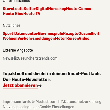
Unterhaltsames
Stars
Leute
Kultur
Digital
Horoskop
Heute Games
Heute Kino
Heute TV
Nützliches
Sport Datencenter
Gewinnspiele
Rezepte
Gesundheit
Wohnen
Verkehrsmeldungen
Motor
Reisen
Video
Externe Angebote
NewsFlix
Gesundheitstrends.com
Topaktuell und direkt in deinem Email-Postfach.
Der Heute-Newsletter.
Jetzt abonnieren
Impressum
Tarife & Mediadaten
TTPA
Datenschutzerklärung
Nutzungsbedingungen
Cookie Einstellungen