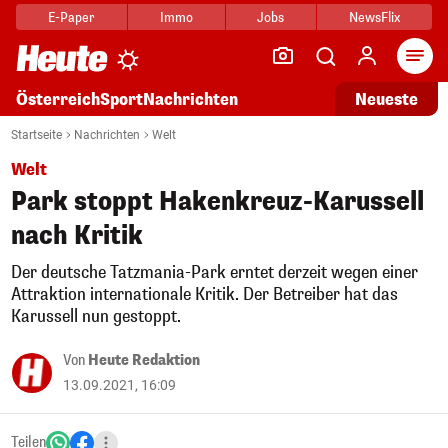
E-Paper
Immo
Jobs
NewsFlix
Arti
Österreich
Sport
Nachrichten
Neueste
Startseite
Nachrichten
Welt
Welt
Park stoppt Hakenkreuz-Karussell
nach Kritik
Der deutsche Tatzmania-Park erntet derzeit wegen einer
Attraktion internationale Kritik. Der Betreiber hat das
Karussell nun gestoppt.
Von
Heute Redaktion
13.09.2021, 16:09
Teilen