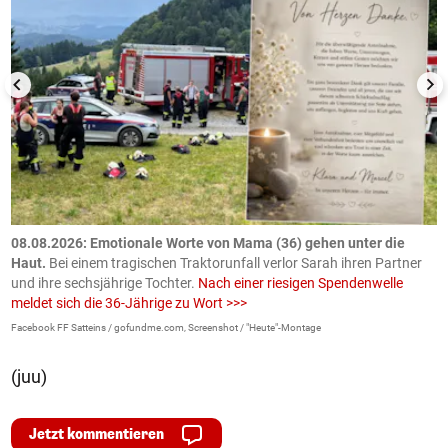
m
08.08.2026: Emotionale Worte von Mama (36) gehen unter die
0
Haut.
Bei einem tragischen Traktorunfall verlor Sarah ihren Partner
B
und ihre sechsjährige Tochter.
Nach einer riesigen Spendenwelle
S
meldet sich die 36-Jährige zu Wort >>>
La
Facebook FF Satteins / gofundme.com, Screenshot / "Heute"-Montage
(juu)
Jetzt kommentieren